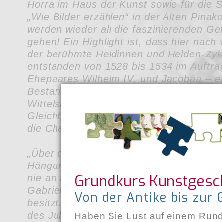
Horra im Haus der Kunst sowie für die
„Wie Bilder erzählen“ in der Alten Pinak
werden wieder all die faszinierenden G
gehen! Ein Highlight ist, dass hier nach
der berühmte Heldinnen und Helden-Zykl
entstanden von 1528 bis 1534 im Auftra
Ehepaares Wilhelm IV. und Jacobäa – er 
Bestandteil der bald 500 Jahre alten Sa
Wittelsbacher und steht für den Gedank
Gleichberechtigung im Zeitalter der Ren
die Chance!!
„Über die Welt hinaus“ führt uns die neu
Hängung des Blauen Reiters im Lenbach
Grundkurs Kunstgesc
nie an faszinierenden Anschauungsmate
Gabriele Münter die weltweit größte Bl
Von der Antike bis zur
besitzt. Die Ausstellung findet im Rahm
des Jubiläums "100 Jahre Lenbachhaus 1
Haben Sie Lust auf einem Run