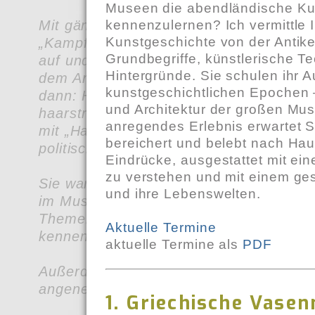
Museen die abendländische Ku
kennenzulernen? Ich vermittle 
Mit gängigen Gladiatoren Klischees räum
Kunstgeschichte von der Antike
„Kampf in der Arena“ in der Archäolog
Grundbegriffe, künstlerische Te
auf und stellt dabei neue Forschungse
Hintergründe. Sie schulen ihr A
dem Archäologischen Nationalmuseum i
kunstgeschichtlichen Epochen 
dann: Haare, Haare, Haare! Mit rund 2
und Architektur der großen Mu
haarsträubenden Exponaten führt uns d
anregendes Erlebnis erwartet S
mit „Haar Macht Lust“ in diverse Verlo
bereichert und belebt nach Hau
politische Haarspalterei in die Kulturge
Eindrücke, ausgestattet mit e
zu verstehen und mit einem ges
Sie waren noch nie in der Antikensamm
und ihre Lebenswelten.
im Museum Fünf Kontinente? Dann aber j
Themenführungen lernen Sie die Münc
Aktuelle Termine
kennen!
aktuelle Termine als
PDF
Außerdem geht es wieder hinaus in die St
angenehmen Sommertemperaturen und o
1. Griechische Vasen